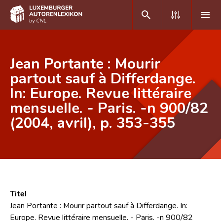
DE
FR
Jean Portante : Mourir
partout sauf à Differdange.
In: Europe. Revue littéraire
Home
mensuelle. - Paris. -n 900/82
Autor(inn)en A-Z
(2004, avril), p. 353-355
Erweiterte Suche
Häufige Fragen und Antworten
CNL
Forschungsgruppe
Titel
Jean Portante : Mourir partout sauf à Differdange. In:
Kontakt
Europe. Revue littéraire mensuelle. - Paris. -n 900/82