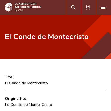
DE
FR
El Conde de Montecristo
Home
Autor(inn)en A-Z
Erweiterte Suche
Häufige Fragen und Antworten
Titel
El Conde de Montecristo
CNL
Forschungsgruppe
Originaltitel
Le Comte de Monte-Cristo
Kontakt