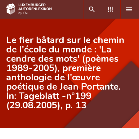
DE
FR
Le fier bâtard sur le chemin
de l'école du monde : 'La
cendre des mots' (poèmes
Home
1989-2005), première
Autor(inn)en A-Z
anthologie de l'œuvre
Erweiterte Suche
poétique de Jean Portante.
In: Tageblatt -n°199
Häufige Fragen und Antworten
(29.08.2005), p. 13
CNL
Forschungsgruppe
Kontakt