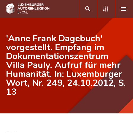
DE
FR
'Anne Frank Dagebuch'
vorgestellt. Empfang im
Dokumentationszentrum
Home
Villa Pauly. Aufruf für mehr
Autor(inn)en A-Z
Humanität. In: Luxemburger
Erweiterte Suche
Wort, Nr. 249, 24.10.2012, S.
13
Häufige Fragen und Antworten
CNL
Forschungsgruppe
Kontakt