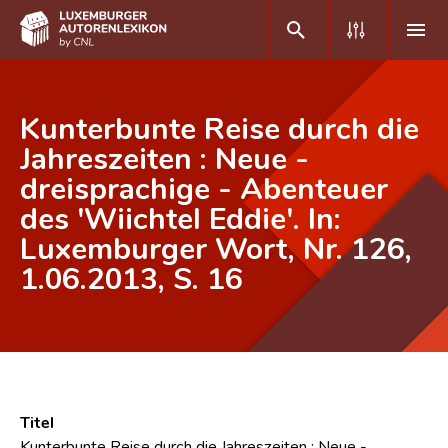
DE
FR
Kunterbunte Reise durch die
Jahreszeiten : Neue -
dreisprachige - Abenteuer
Home
des 'Wiichtel Eddie'. In:
Autor(inn)en A-Z
Luxemburger Wort, Nr. 126,
Erweiterte Suche
1.06.2013, S. 16
Häufige Fragen und Antworten
CNL
Forschungsgruppe
Titel
Kontakt
Kunterbunte Reise durch die Jahreszeiten : Neue -