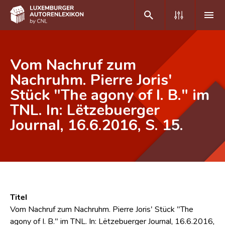
DE
FR
Vom Nachruf zum
Nachruhm. Pierre Joris'
Stück "The agony of I. B." im
Home
TNL. In: Lëtzebuerger
Autor(inn)en A-Z
Journal, 16.6.2016, S. 15.
Erweiterte Suche
Häufige Fragen und Antworten
CNL
Forschungsgruppe
Titel
Vom Nachruf zum Nachruhm. Pierre Joris' Stück "The
Kontakt
agony of I. B." im TNL. In: Lëtzebuerger Journal, 16.6.2016,