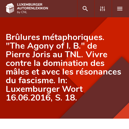
DE
FR
Brûlures métaphoriques.
"The Agony of I. B." de
Pierre Joris au TNL. Vivre
Home
contre la domination des
Autor(inn)en A-Z
mâles et avec les résonances
Erweiterte Suche
du fascisme. In:
Luxemburger Wort
Häufige Fragen und Antworten
16.06.2016, S. 18.
CNL
Forschungsgruppe
Kontakt