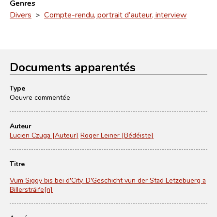
Genres
Divers
>
Compte-rendu, portrait d'auteur, interview
Documents apparentés
Type
Oeuvre commentée
Auteur
Lucien Czuga [Auteur]
Roger Leiner [Bédéiste]
Titre
Vum Siggy bis bei d'City. D'Geschicht vun der Stad Lëtzebuerg a
Billersträife[n]