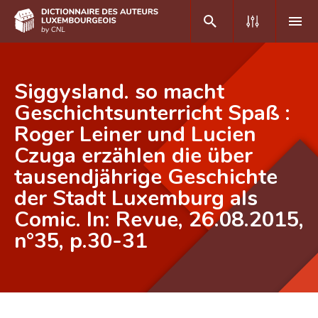
DE
FR
Siggysland. so macht
Geschichtsunterricht Spaß :
Roger Leiner und Lucien
Accueil
Czuga erzählen die über
Auteur(e)s A-Z
tausendjährige Geschichte
Recherche avancée
der Stadt Luxemburg als
Comic. In: Revue, 26.08.2015,
Foire aux questions
n°35, p.30-31
CNL
Équipe scientifique
Contact