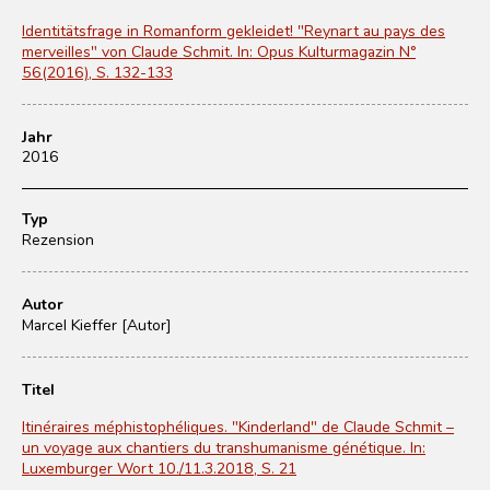
Identitätsfrage in Romanform gekleidet! "Reynart au pays des
merveilles" von Claude Schmit. In: Opus Kulturmagazin N°
56(2016), S. 132-133
Jahr
2016
Typ
Rezension
Autor
Marcel Kieffer [Autor]
Titel
Itinéraires méphistophéliques. "Kinderland" de Claude Schmit –
un voyage aux chantiers du transhumanisme génétique. In:
Luxemburger Wort 10./11.3.2018, S. 21