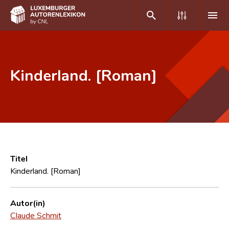
DE
FR
Kinderland. [Roman]
Home
Autor(inn)en A-Z
Erweiterte Suche
Häufige Fragen und Antworten
Titel
Kinderland. [Roman]
CNL
Forschungsgruppe
Autor(in)
Claude Schmit
Kontakt