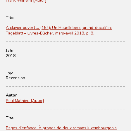
Frank Wilhelm [Autor]
Titel
A clavier ouvert ... (154): Un Houellebecq grand-ducal? In:
Tageblatt – Livres-Bücher, mars-avril 2018, p. 8.
Jahr
2018
Typ
Rezension
Autor
Paul Mathieu [Autor]
Titel
Pages d'enfance. À propos de deux romans luxembourgeois