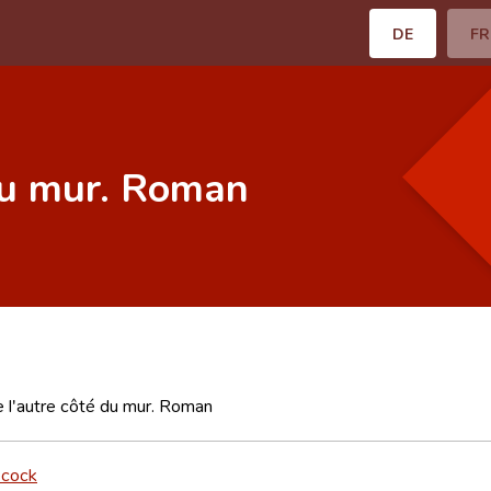
DE
FR
 du mur. Roman
e l'autre côté du mur. Roman
ecock