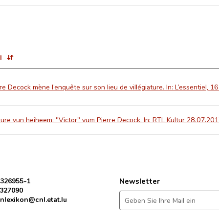
l
re Decock mène l’enquête sur son lieu de villégiature. In: L’essentiel, 1
ure vun heiheem: "Victor" vum Pierre Decock. In: RTL Kultur 28.07.201
 326955-1
Newsletter
 327090
nlexikon@cnl.etat.lu