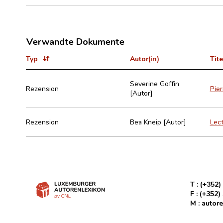
Verwandte Dokumente
Typ
Autor(in)
Tite
Severine Goffin
Rezension
Pier
[Autor]
Rezension
Bea Kneip [Autor]
Lect
T :
(+352)
F :
(+352)
M :
autore