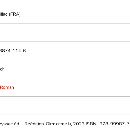
llac (
FRA
)
6874-114-6
sch
Roman
eyssac éd. - Réédition: Olm: crime.lu, 2023 ISBN : 978-99987