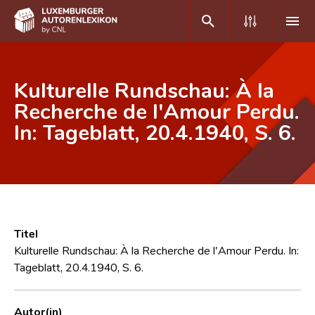
DE
FR
Kulturelle Rundschau: À la
Recherche de l'Amour Perdu.
In: Tageblatt, 20.4.1940, S. 6.
Home
Autor(inn)en A-Z
Erweiterte Suche
Häufige Fragen und Antworten
Titel
CNL
Kulturelle Rundschau: À la Recherche de l'Amour Perdu. In:
Tageblatt, 20.4.1940, S. 6.
Forschungsgruppe
Kontakt
Autor(in)