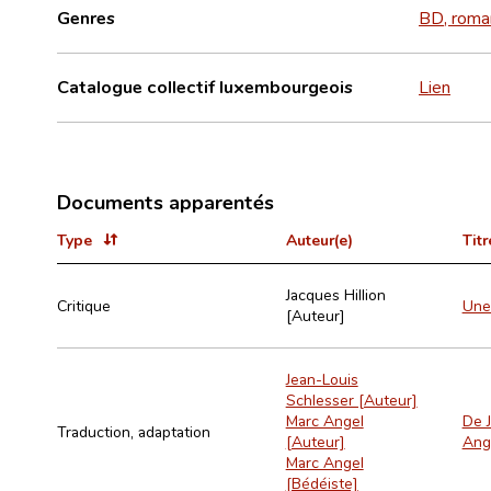
Genres
BD, roma
Catalogue collectif luxembourgeois
Lien
Documents apparentés
Type
Auteur(e)
Titr
Jacques Hillion
Critique
Une 
[Auteur]
Jean-Louis
Schlesser [Auteur]
Marc Angel
De J
Traduction, adaptation
[Auteur]
Ang
Marc Angel
[Bédéiste]