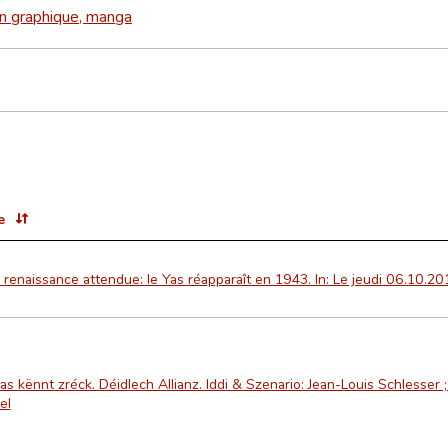
n graphique, manga
e
renaissance attendue: le Yas réapparaît en 1943. In: Le jeudi 06.10.201
as kënnt zréck. Déidlech Allianz. Iddi & Szenario: Jean-Louis Schlesse
el