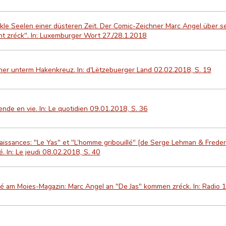
kle Seelen einer düsteren Zeit. Der Comic-Zeichner Marc Angel über s
nt zréck". In: Luxemburger Wort 27./28.1.2018
her unterm Hakenkreuz. In: d'Lëtzebuerger Land 02.02.2018, S. 19
nde en vie. In: Le quotidien 09.01.2018, S. 36
aissances: "Le Yas" et "L’homme gribouillé" [de Serge Lehman & Frede
. In: Le jeudi 08.02.2018, S. 40
ité am Moies-Magazin: Marc Angel an "De Jas" kommen zréck. In: Radio