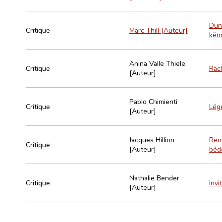
Dun
Critique
Marc Thill [Auteur]
kën
Anina Valle Thiele
Critique
Räc
[Auteur]
Pablo Chimienti
Critique
Lége
[Auteur]
Jacques Hillion
Ren
Critique
[Auteur]
bédé
Nathalie Bender
Critique
Inv
[Auteur]