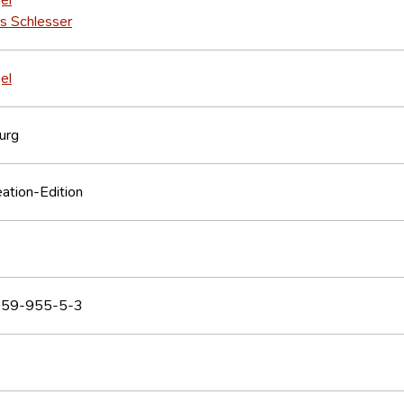
s Schlesser
el
urg
eation-Edition
59-955-5-3