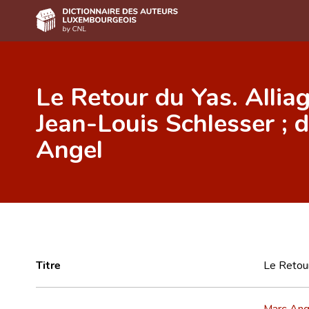
Accueil
Le Retour du Yas. Alliag
Auteur(e)s A-Z
Jean-Louis Schlesser ; 
Recherche avancée
Angel
Foire aux questions
CNL
Équipe scientifique
Contact
Titre
Le Retour
Marc Ang