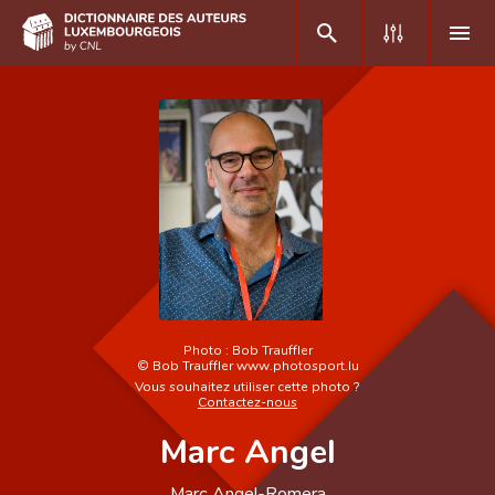
DE
FR
Accueil
Auteur(e)s A-Z
Recherche avancée
Foire aux questions
Photo :
Bob Trauffler
©
Bob Trauffler www.photosport.lu
CNL
Vous souhaitez utiliser cette photo ?
Contactez-nous
Équipe scientifique
Marc Angel
Contact
Marc Angel-Romera