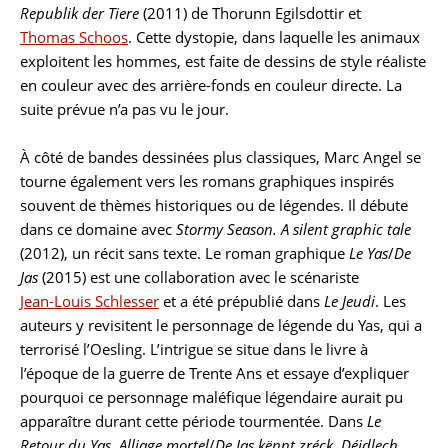
Republik der Tiere
(2011) de Thorunn Egilsdottir et
Thomas Schoos
. Cette dystopie, dans laquelle les animaux
exploitent les hommes, est faite de dessins de style réaliste
en couleur avec des arrière-fonds en couleur directe. La
suite prévue n’a pas vu le jour.
À côté de bandes dessinées plus classiques, Marc Angel se
tourne également vers les romans graphiques inspirés
souvent de thèmes historiques ou de légendes. Il débute
dans ce domaine avec
Stormy Season. A silent graphic tale
(2012), un récit sans texte. Le roman graphique
Le Yas
/
De
Jas
(2015) est une collaboration avec le scénariste
Jean-Louis Schlesser
et a été prépublié dans
Le Jeudi
. Les
auteurs y revisitent le personnage de légende du Yas, qui a
terrorisé l’Oesling. L’intrigue se situe dans le livre à
l’époque de la guerre de Trente Ans et essaye d’expliquer
pourquoi ce personnage maléfique légendaire aurait pu
apparaître durant cette période tourmentée. Dans
Le
Retour du Yas. Alliage mortel
/
De Jas kënnt zréck. Déidlech