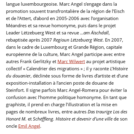
langue luxembourgeoise. Marc Angel s’engage dans la
promotion souvent transfrontalière de la région de l’Eisch
et de l’Attert, d’abord en 2005-2006 avec l’organisation
Méandres et sa revue homonyme, puis dans le projet
Leader Lëtzebuerg West et sa revue
…am Äischdall
,
rebaptisée après 2007
Regioun Lëtzebuerg West
. En 2007,
dans le cadre de Luxembourg et Grande Région, capitale
européenne de la culture, Marc Angel participe avec entre
autres Frank Gerlitzky et
Marc Wilwert
au projet artistique
collectif « Calendrier des migrations » ; il y raconte
L’Histoire
du douanier
, déclinée sous forme de livres d’artiste et d’une
exposition-installation à l’ancien poste de douane de
Steinfort. Il signe parfois Marc Angel-Romera pour éviter la
confusion avec l’homme politique homonyme. En tant que
graphiste, il prend en charge l’illustration et la mise en
pages de nombreux livres, entre autres
Das traurige Los des
Honoré M.
et
Schëffleng. Histoire et devenir d’une ville
de son
oncle
Emil Angel
.