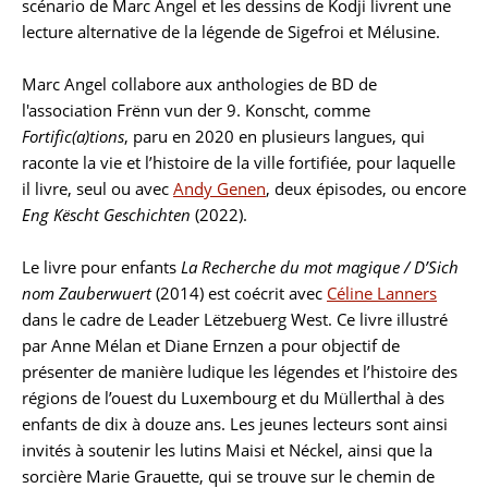
scénario de Marc Angel et les dessins de
Kodji
livrent une
lecture alternative de la légende de Sigefroi et Mélusine.
Marc Angel collabore aux anthologies de BD de
l'association Frënn vun der 9. Konscht, comme
Fortific(a)tions
, paru en 2020 en plusieurs langues, qui
raconte la vie et l’histoire de la ville fortifiée, pour laquelle
il livre, seul ou avec
Andy Genen
, deux épisodes, ou encore
Eng Këscht Geschichten
(2022).
Le livre pour enfants
La Recherche du mot magique / D’Sich
nom Zauberwuert
(2014) est coécrit avec
Céline Lanners
dans le cadre de Leader Lëtzebuerg West. Ce livre illustré
par Anne Mélan et Diane Ernzen a pour objectif de
présenter de manière ludique les légendes et l’histoire des
régions de l’ouest du Luxembourg et du Müllerthal à des
enfants de dix à douze ans. Les jeunes lecteurs sont ainsi
invités à soutenir les lutins Maisi et Néckel, ainsi que la
sorcière Marie Grauette, qui se trouve sur le chemin de