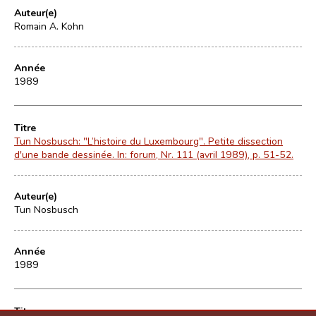
Auteur(e)
Romain A. Kohn
Année
1989
Titre
Tun Nosbusch: "L’histoire du Luxembourg". Petite dissection
d'une bande dessinée. In: forum, Nr. 111 (avril 1989), p. 51-52.
Auteur(e)
Tun Nosbusch
Année
1989
Titre