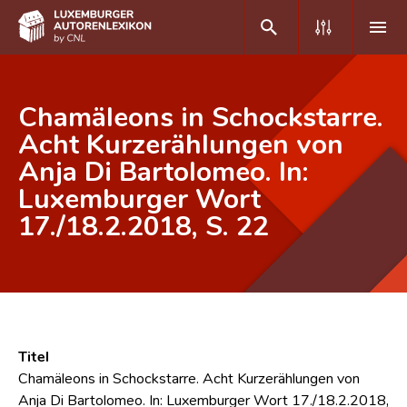
DE
FR
Chamäleons in Schockstarre.
Acht Kurzerählungen von
Anja Di Bartolomeo. In:
Home
Luxemburger Wort
Autor(inn)en A-Z
17./18.2.2018, S. 22
Erweiterte Suche
Häufige Fragen und Antworten
CNL
Forschungsgruppe
Titel
Chamäleons in Schockstarre. Acht Kurzerählungen von
Kontakt
Anja Di Bartolomeo. In: Luxemburger Wort 17./18.2.2018,