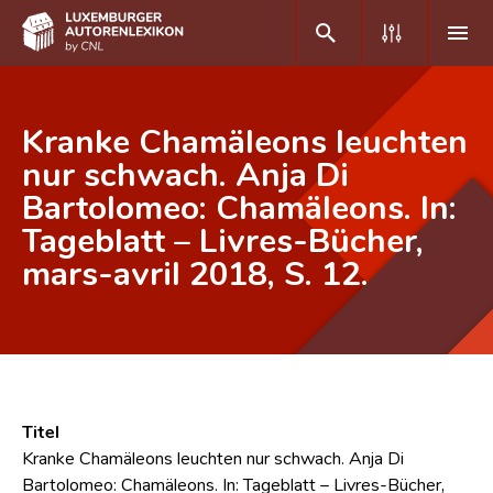
DE
FR
Kranke Chamäleons leuchten
nur schwach. Anja Di
Bartolomeo: Chamäleons. In:
Home
Tageblatt – Livres-Bücher,
Autor(inn)en A-Z
mars-avril 2018, S. 12.
Erweiterte Suche
Häufige Fragen und Antworten
CNL
Forschungsgruppe
Titel
Kranke Chamäleons leuchten nur schwach. Anja Di
Kontakt
Bartolomeo: Chamäleons. In: Tageblatt – Livres-Bücher,