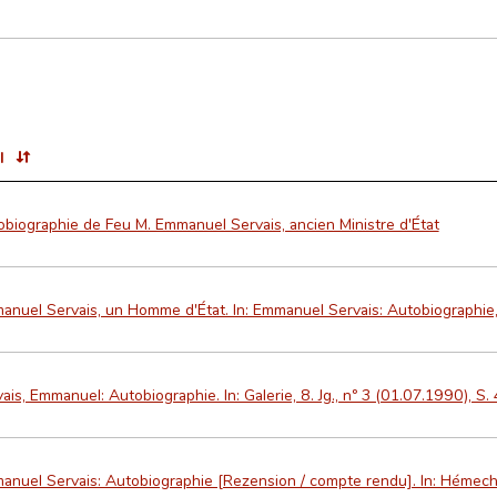
l
biographie de Feu M. Emmanuel Servais, ancien Ministre d'État
nuel Servais, un Homme d'État. In: Emmanuel Servais: Autobiographie,
ais, Emmanuel: Autobiographie. In: Galerie, 8. Jg., nº 3 (01.07.1990), S.
anuel Servais: Autobiographie [Rezension / compte rendu]. In: Hémech