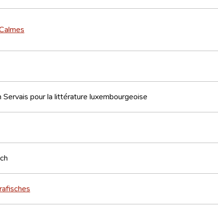
 Calmes
 Servais pour la littérature luxembourgeoise
sch
rafisches