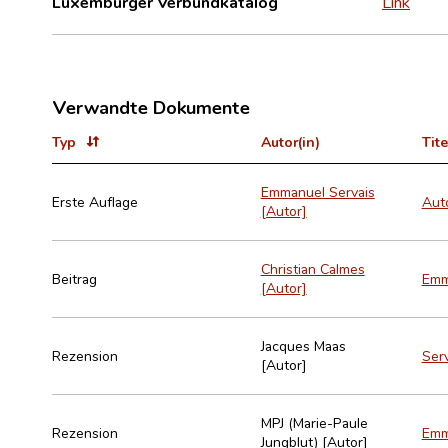
Luxemburger Verbundkatalog
Link
Verwandte Dokumente
Typ
Autor(in)
Tite
Emmanuel Servais
Erste Auflage
Auto
[Autor]
Christian Calmes
Beitrag
Emma
[Autor]
Jacques Maas
Rezension
Serv
[Autor]
MPJ (Marie-Paule
Rezension
Emm
Jungblut) [Autor]