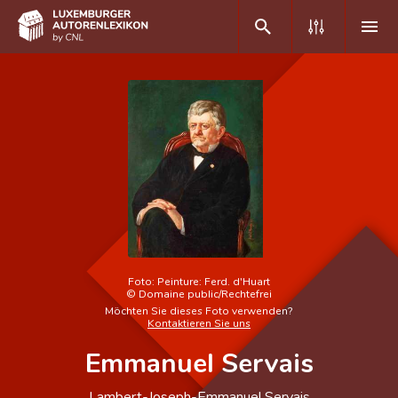
DE
FR
Home
Autor(inn)en A-Z
Erweiterte Suche
Häufige Fragen und Antworten
Foto:
Peinture: Ferd. d'Huart
©
Domaine public/Rechtefrei
CNL
Möchten Sie dieses Foto verwenden?
Kontaktieren Sie uns
Forschungsgruppe
Emmanuel Servais
Kontakt
Lambert-Joseph-Emmanuel Servais