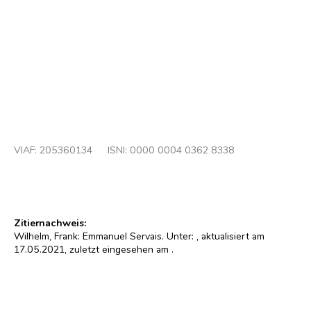
Emmanuel Servais
Foto : Charles Bernhoeft
© Domaine public/Rechtefrei
VIAF:
205360134
ISNI: 0000 0004 0362 8338
Zitiernachweis:
Wilhelm, Frank: Emmanuel Servais. Unter:
, aktualisiert am
17.05.2021, zuletzt eingesehen am
.