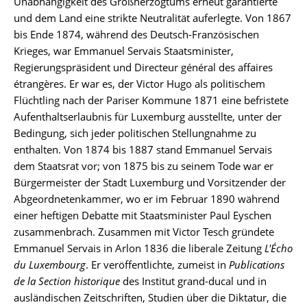
Unabhängigkeit des Großherzogtums erneut garantierte
und dem Land eine strikte Neutralität auferlegte. Von 1867
bis Ende 1874, während des Deutsch-Französischen
Krieges, war Emmanuel Servais Staatsminister,
Regierungspräsident und Directeur général des affaires
étrangères. Er war es, der Victor Hugo als politischem
Flüchtling nach der Pariser Kommune 1871 eine befristete
Aufenthaltserlaubnis für Luxemburg ausstellte, unter der
Bedingung, sich jeder politischen Stellungnahme zu
enthalten. Von 1874 bis 1887 stand Emmanuel Servais
dem Staatsrat vor; von 1875 bis zu seinem Tode war er
Bürgermeister der Stadt Luxemburg und Vorsitzender der
Abgeordnetenkammer, wo er im Februar 1890 während
einer heftigen Debatte mit Staatsminister Paul Eyschen
zusammenbrach. Zusammen mit Victor Tesch gründete
Emmanuel Servais in Arlon 1836 die liberale Zeitung
L'Écho
du Luxembourg
. Er veröffentlichte, zumeist in
Publications
de la Section historique
des Institut grand-ducal und in
ausländischen Zeitschriften, Studien über die Diktatur, die