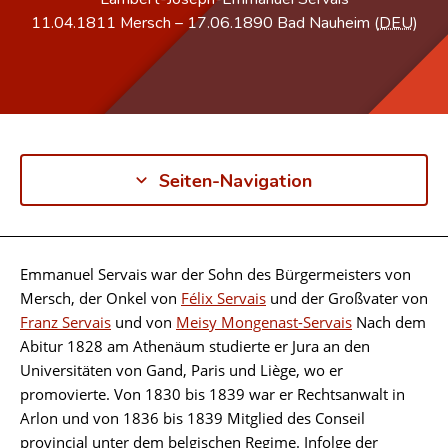
11.04.1811
Mersch
–
17.06.1890
Bad Nauheim (
DEU
)
Seiten-Navigation
Emmanuel Servais war der Sohn des Bürgermeisters von
Biographie
Mersch, der Onkel von
Félix Servais
und der Großvater von
Franz Servais
und von
Meisy Mongenast-Servais
Nach dem
Abitur 1828 am Athenäum studierte er Jura an den
Universitäten von Gand, Paris und Liège, wo er
promovierte. Von 1830 bis 1839 war er Rechtsanwalt in
Arlon und von 1836 bis 1839 Mitglied des Conseil
provincial unter dem belgischen Regime. Infolge der