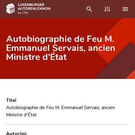
DE
FR
Autobiographie de Feu M.
Emmanuel Servais, ancien
Ministre d'État
Home
Autor(inn)en A-Z
Erweiterte Suche
Häufige Fragen und Antworten
Titel
CNL
Autobiographie de Feu M. Emmanuel Servais, ancien
Ministre d'État
Forschungsgruppe
Kontakt
Autor(in)