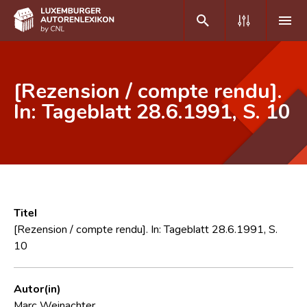
DE
FR
[Rezension / compte rendu].
In: Tageblatt 28.6.1991, S. 10
Home
Autor(inn)en A-Z
Erweiterte Suche
Häufige Fragen und Antworten
Titel
[Rezension / compte rendu]. In: Tageblatt 28.6.1991, S.
CNL
10
Forschungsgruppe
Autor(in)
Kontakt
Marc Weinachter