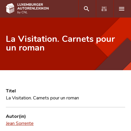
DE
FR
La Visitation. Carnets pour
un roman
Home
Autor(inn)en A-Z
Erweiterte Suche
Häufige Fragen und Antworten
Titel
La Visitation. Carnets pour un roman
CNL
Forschungsgruppe
Autor(in)
Jean Sorrente
Kontakt