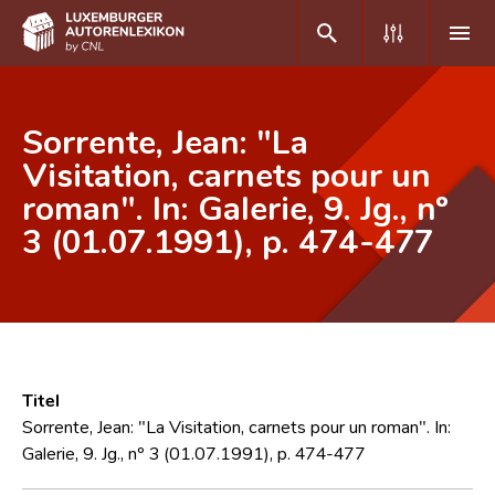
DE
FR
Sorrente, Jean: "La
Visitation, carnets pour un
roman". In: Galerie, 9. Jg., nº
Home
3 (01.07.1991), p. 474-477
Autor(inn)en A-Z
Erweiterte Suche
Häufige Fragen und Antworten
CNL
Titel
Forschungsgruppe
Sorrente, Jean: "La Visitation, carnets pour un roman". In:
Galerie, 9. Jg., nº 3 (01.07.1991), p. 474-477
Kontakt