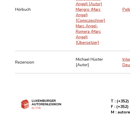
Angel) [Autor]
Hörbuch
Mangro (Marc
Pel
Angel)
[Comiczeichner]
Marc Angel-
Romera (Marc
Angel)
[Übersetzer]
Michael Hüster
Inte
Rezension
[Autor]
Deu
T :
(+352)
F :
(+352)
M :
autore