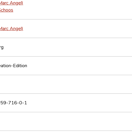
Marc Angel)
Schoos
Marc Angel)
rg
eation-Edition
59-716-0-1