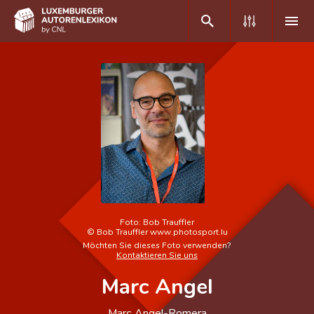
DE
FR
Home
Autor(inn)en A-Z
Erweiterte Suche
Häufige Fragen und Antworten
Foto:
Bob Trauffler
©
Bob Trauffler www.photosport.lu
CNL
Möchten Sie dieses Foto verwenden?
Kontaktieren Sie uns
Forschungsgruppe
Marc Angel
Kontakt
Marc Angel-Romera