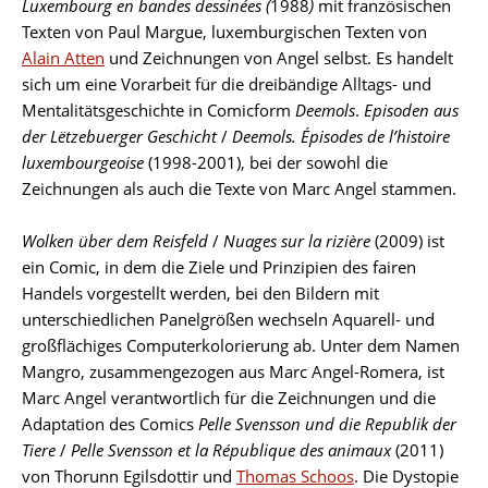
Luxembourg en bandes dessinées (
1988
)
mit französischen
Texten von Paul Margue, luxemburgischen Texten von
Alain Atten
und Zeichnungen von Angel selbst. Es handelt
sich um eine Vorarbeit für die dreibändige Alltags- und
Mentalitätsgeschichte in Comicform
Deemols
.
Episoden aus
der Lëtzebuerger Geschicht
/
Deemols. Épisodes de l’histoire
luxembourgeoise
(1998-2001), bei der sowohl die
Zeichnungen als auch die Texte von Marc Angel stammen.
Wolken über dem Reisfeld
/
Nuages sur la rizière
(2009) ist
ein Comic, in dem die Ziele und Prinzipien des fairen
Handels vorgestellt werden, bei den Bildern mit
unterschiedlichen Panelgrößen wechseln Aquarell- und
großflächiges Computerkolorierung ab. Unter dem Namen
Mangro, zusammengezogen aus Marc Angel-Romera, ist
Marc Angel verantwortlich für die Zeichnungen und die
Adaptation des Comics
Pelle Svensson und die Republik der
Tiere
/
Pelle Svensson et la République des animaux
(2011)
von Thorunn Egilsdottir und
Thomas Schoos
. Die Dystopie