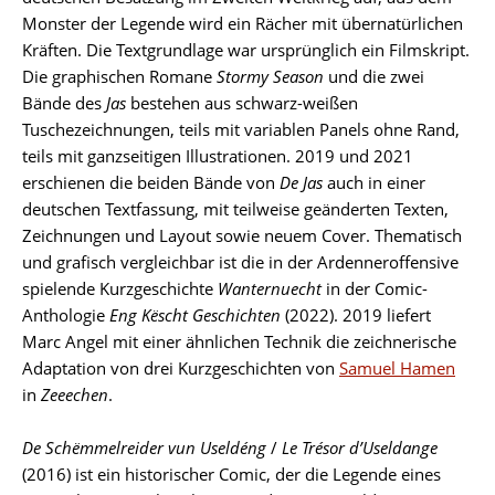
Monster der Legende wird ein Rächer mit übernatürlichen
Kräften. Die Textgrundlage war ursprünglich ein Filmskript.
Die graphischen Romane
Stormy Season
und die zwei
Bände des
Jas
bestehen aus schwarz-weißen
Tuschezeichnungen, teils mit variablen Panels ohne Rand,
teils mit ganzseitigen Illustrationen. 2019 und 2021
erschienen die beiden Bände von
De Jas
auch in einer
deutschen Textfassung, mit teilweise geänderten Texten,
Zeichnungen und Layout sowie neuem Cover. Thematisch
und grafisch vergleichbar ist die in der Ardenneroffensive
spielende Kurzgeschichte
Wanternuecht
in der Comic-
Anthologie
Eng Këscht Geschichten
(2022). 2019 liefert
Marc Angel mit einer ähnlichen Technik die zeichnerische
Adaptation von drei Kurzgeschichten von
Samuel Hamen
in
Zeeechen
.
De Schëmmelreider vun Useldéng
/
Le Trésor d’Useldange
(2016) ist ein historischer Comic, der die Legende eines