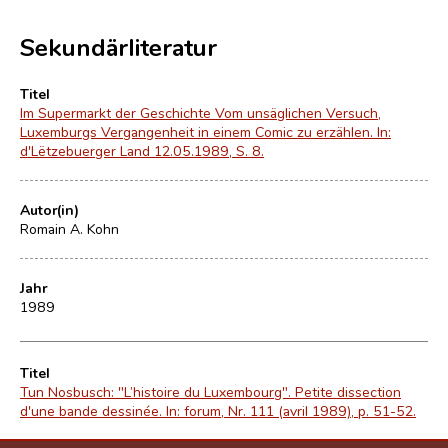
Sekundärliteratur
Titel
Im Supermarkt der Geschichte Vom unsäglichen Versuch,
Luxemburgs Vergangenheit in einem Comic zu erzählen. In:
d'Lëtzebuerger Land 12.05.1989, S. 8.
Autor(in)
Romain A. Kohn
Jahr
1989
Titel
Tun Nosbusch: "L’histoire du Luxembourg". Petite dissection
d'une bande dessinée. In: forum, Nr. 111 (avril 1989), p. 51-52.