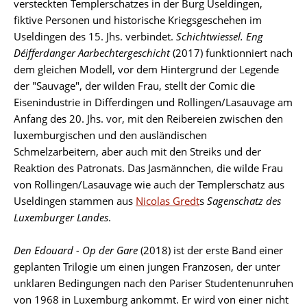
versteckten Templerschatzes in der Burg Useldingen,
fiktive Personen und historische Kriegsgeschehen im
Useldingen des 15. Jhs. verbindet.
Schichtwiessel.
Eng
Déifferdanger Aarbechtergeschicht
(2017) funktionniert nach
dem gleichen Modell, vor dem Hintergrund der Legende
der "Sauvage", der wilden Frau, stellt der Comic die
Eisenindustrie in Differdingen und Rollingen/Lasauvage am
Anfang des 20. Jhs. vor, mit den Reibereien zwischen den
luxemburgischen und den ausländischen
Schmelzarbeitern, aber auch mit den Streiks und der
Reaktion des Patronats. Das Jasmännchen, die wilde Frau
von Rollingen/Lasauvage wie auch der Templerschatz aus
Useldingen stammen aus
Nicolas Gredt
s
Sagenschatz des
Luxemburger Landes
.
Den Edouard - Op der Gare
(2018) ist der erste Band einer
geplanten Trilogie um einen jungen Franzosen, der unter
unklaren Bedingungen nach den Pariser Studentenunruhen
von 1968 in Luxemburg ankommt. Er wird von einer nicht