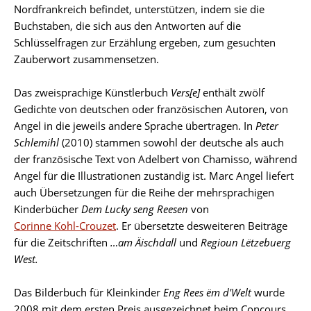
Nordfrankreich befindet, unterstützen, indem sie die
Buchstaben, die sich aus den Antworten auf die
Schlüsselfragen zur Erzählung ergeben, zum gesuchten
Zauberwort zusammensetzen.
Das zweisprachige Künstlerbuch
Vers[e]
enthält zwölf
Gedichte von deutschen oder französischen Autoren, von
Angel in die jeweils andere Sprache übertragen. In
Peter
Schlemihl
(2010) stammen sowohl der deutsche als auch
der französische Text von Adelbert von Chamisso, während
Angel für die Illustrationen zuständig ist. Marc Angel liefert
auch Übersetzungen für die Reihe der mehrsprachigen
Kinderbücher
Dem Lucky seng Reesen
von
Corinne Kohl-Crouzet
. Er übersetzte desweiteren Beiträge
für die Zeitschriften
…am Äischdall
und
Regioun Lëtzebuerg
West.
Das Bilderbuch für Kleinkinder
Eng Rees ëm d'Welt
wurde
2008 mit dem ersten Preis ausgezeichnet beim Concours