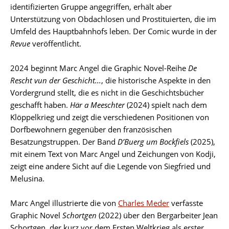
identifizierten Gruppe angegriffen, erhält aber
Unterstützung von Obdachlosen und Prostituierten, die im
Umfeld des Hauptbahnhofs leben. Der Comic wurde in der
Revue
veröffentlicht.
2024 beginnt Marc Angel die Graphic Novel-Reihe
De
Rescht vun der Geschicht...
, die historische Aspekte in den
Vordergrund stellt, die es nicht in die Geschichtsbücher
geschafft haben.
Här a Meeschter
(2024) spielt nach dem
Klöppelkrieg und zeigt die verschiedenen Positionen von
Dorfbewohnern gegenüber den französischen
Besatzungstruppen. Der Band
D’Buerg um Bockfiels
(2025),
mit einem Text von Marc Angel und Zeichungen von
Kodji
,
zeigt eine andere Sicht auf die Legende von Siegfried und
Melusina.
Marc Angel illustrierte die von
Charles Meder
verfasste
Graphic Novel
Schortgen
(2022) über den Bergarbeiter Jean
Schortgen, der kurz vor dem Ersten Weltkrieg als erster