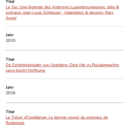
Titel
Le Yas. Une légende des Ardennes Luxembourgeoises. Idée &
scénario: Jean-Louis Schlesser ; Adaptation & dessins: Marc
Angel
Jahr
2015
Titel
De Schëmmelreider vun Useldeng. Dem Här vu Roudemaacher
seng lescht Hoffnung
Jahr
2016
Titel
Le Trésor d'Useldange. Le dernier espoir du seigneur de
Rodemack