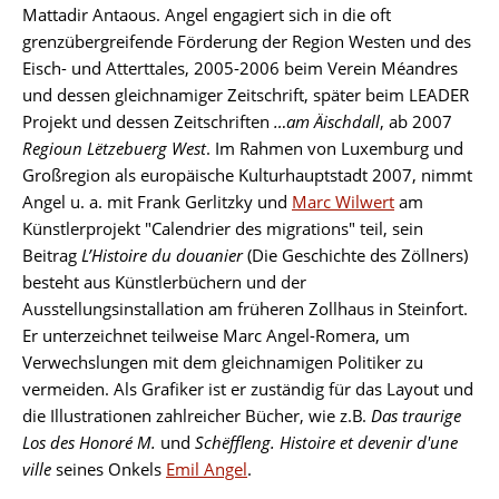
Mattadir Antaous. Angel engagiert sich in die oft
grenzübergreifende Förderung der Region Westen und des
Eisch- und Atterttales, 2005-2006 beim Verein Méandres
und dessen gleichnamiger Zeitschrift, später beim LEADER
Projekt und dessen Zeitschriften
…am Äischdall
, ab 2007
Regioun Lëtzebuerg West
. Im Rahmen von Luxemburg und
Großregion als europäische Kulturhauptstadt 2007, nimmt
Angel u. a. mit Frank Gerlitzky und
Marc Wilwert
am
Künstlerprojekt "Calendrier des migrations" teil, sein
Beitrag
L’Histoire du douanier
(Die Geschichte des Zöllners)
besteht aus Künstlerbüchern und der
Ausstellungsinstallation am früheren Zollhaus in Steinfort.
Er unterzeichnet teilweise Marc Angel-Romera, um
Verwechslungen mit dem gleichnamigen Politiker zu
vermeiden. Als Grafiker ist er zuständig für das Layout und
die Illustrationen zahlreicher Bücher, wie z.B.
Das traurige
Los des Honoré M.
und
Schëffleng. Histoire et devenir d'une
ville
seines Onkels
Emil Angel
.