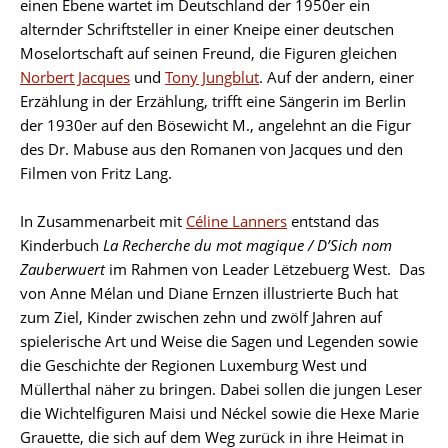
einen Ebene wartet im Deutschland der 1950er ein
alternder Schriftsteller in einer Kneipe einer deutschen
Moselortschaft auf seinen Freund, die Figuren gleichen
Norbert Jacques
und
Tony Jungblut
. Auf der andern, einer
Erzählung in der Erzählung, trifft eine Sängerin im Berlin
der 1930er auf den Bösewicht M., angelehnt an die Figur
des Dr. Mabuse aus den Romanen von Jacques und den
Filmen von Fritz Lang.
In Zusammenarbeit mit
Céline Lanners
entstand das
Kinderbuch
La Recherche du mot magique / D’Sich nom
Zauberwuert
im Rahmen von Leader Lëtzebuerg West. Das
von Anne Mélan und Diane Ernzen illustrierte Buch hat
zum Ziel, Kinder zwischen zehn und zwölf Jahren auf
spielerische Art und Weise die Sagen und Legenden sowie
die Geschichte der Regionen Luxemburg West und
Müllerthal näher zu bringen. Dabei sollen die jungen Leser
die Wichtelfiguren Maisi und Néckel sowie die Hexe Marie
Grauette, die sich auf dem Weg zurück in ihre Heimat in