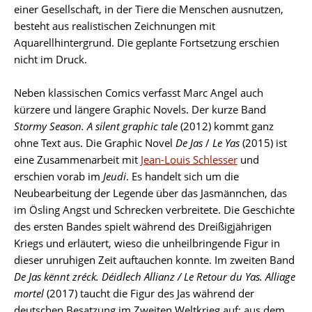
einer Gesellschaft, in der Tiere die Menschen ausnutzen,
besteht aus realistischen Zeichnungen mit
Aquarellhintergrund. Die geplante Fortsetzung erschien
nicht im Druck.
Neben klassischen Comics verfasst Marc Angel auch
kürzere und längere Graphic Novels. Der kurze Band
Stormy Season. A silent graphic tale
(2012) kommt ganz
ohne Text aus. Die Graphic Novel
De Jas
/
Le Yas
(2015) ist
eine Zusammenarbeit mit
Jean-Louis Schlesser
und
erschien vorab im
Jeudi
. Es handelt sich um die
Neubearbeitung der Legende über das Jasmännchen, das
im Ösling Angst und Schrecken verbreitete. Die Geschichte
des ersten Bandes spielt während des Dreißigjährigen
Kriegs und erläutert, wieso die unheilbringende Figur in
dieser unruhigen Zeit auftauchen konnte. Im zweiten Band
De Jas kënnt zréck. Déidlech Allianz
/ Le Retour du Yas. Alliage
mortel
(2017) taucht die Figur des Jas während der
deutschen Besatzung im Zweiten Weltkrieg auf; aus dem