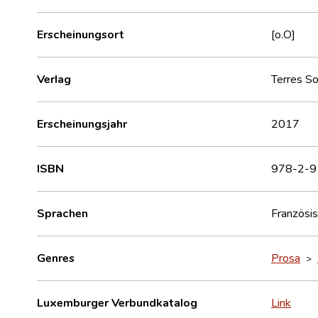
Erscheinungsort
[o.O]
Verlag
Terres So
Erscheinungsjahr
2017
ISBN
978-2-9
Sprachen
Französi
Genres
Prosa
>
Luxemburger Verbundkatalog
Link