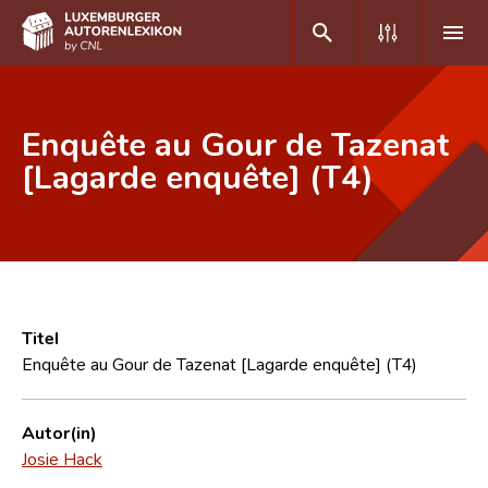
DE
FR
Enquête au Gour de Tazenat
[Lagarde enquête] (T4)
Home
Autor(inn)en A-Z
Erweiterte Suche
Häufige Fragen und Antworten
Titel
Enquête au Gour de Tazenat [Lagarde enquête] (T4)
CNL
Forschungsgruppe
Autor(in)
Josie Hack
Kontakt