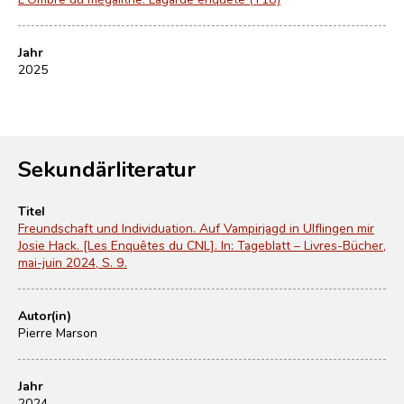
Jahr
2025
Sekundärliteratur
Titel
Freundschaft und Individuation. Auf Vampirjagd in Ulflingen mir
Josie Hack. [Les Enquêtes du CNL]. In: Tageblatt – Livres-Bücher,
mai-juin 2024, S. 9.
Autor(in)
Pierre Marson
Jahr
2024