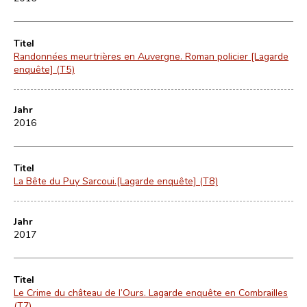
Titel
Randonnées meurtrières en Auvergne. Roman policier [Lagarde
enquête] (T5)
Jahr
2016
Titel
La Bête du Puy Sarcoui.[Lagarde enquête] (T8)
Jahr
2017
Titel
Le Crime du château de l’Ours. Lagarde enquête en Combrailles
(T7)