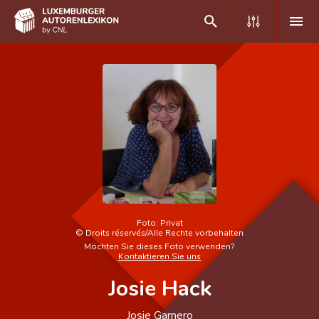
DE
FR
Home
Autor(inn)en A-Z
Erweiterte Suche
Häufige Fragen und Antworten
Foto:
Privat
©
Droits réservés/Alle Rechte vorbehalten
CNL
Möchten Sie dieses Foto verwenden?
Kontaktieren Sie uns
Forschungsgruppe
Josie Hack
Kontakt
Josie Garnero