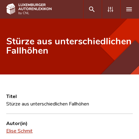
DE
FR
Stürze aus unterschiedlichen
Fallhöhen
Home
Autor(inn)en A-Z
Erweiterte Suche
Häufige Fragen und Antworten
Titel
Stürze aus unterschiedlichen Fallhöhen
CNL
Forschungsgruppe
Autor(in)
Elise Schmit
Kontakt