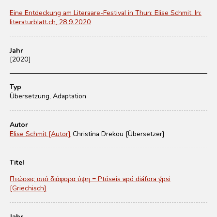
Eine Entdeckung am Literaare-Festival in Thun: Elise Schmit. In:
literaturblatt.ch, 28.9.2020
Jahr
[2020]
Typ
Übersetzung, Adaptation
Autor
Elise Schmit [Autor]
Christina Drekou [Übersetzer]
Titel
Πτώσεις από διάφορα ύψη = Ptóseis apó diáfora ýpsi
[Griechisch]
Jahr