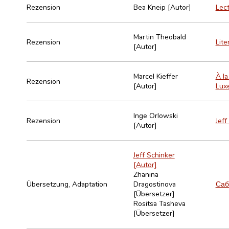
Rezension
Bea Kneip [Autor]
Lect
Martin Theobald
Rezension
Lite
[Autor]
Marcel Kieffer
À la
Rezension
[Autor]
Lux
Inge Orlowski
Rezension
Jeff
[Autor]
Jeff Schinker
[Autor]
Zhanina
Übersetzung, Adaptation
Dragostinova
Саб
[Übersetzer]
Rositsa Tasheva
[Übersetzer]