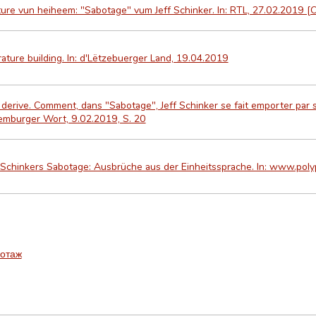
ure vun heiheem: "Sabotage" vum Jeff Schinker. In: RTL, 27.02.2019 [O
rature building. In: d'Lëtzebuerger Land, 19.04.2019
 derive. Comment, dans "Sabotage", Jeff Schinker se fait emporter par 
emburger Wort, 9.02.2019, S. 20
 Schinkers Sabotage: Ausbrüche aus der Einheitssprache. In: www.polyp
отаж