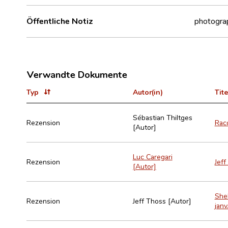
Öffentliche Notiz
photogra
Verwandte Dokumente
Typ
Autor(in)
Tite
Sébastian Thiltges
Rezension
Raco
[Autor]
Luc Caregari
Rezension
Jeff
[Autor]
Sheh
Rezension
Jeff Thoss [Autor]
janv