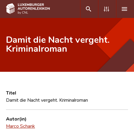
DE
FR
Damit die Nacht vergeht.
Kriminalroman
Home
Autor(inn)en A-Z
Erweiterte Suche
Häufige Fragen und Antworten
Titel
Damit die Nacht vergeht. Kriminalroman
CNL
Forschungsgruppe
Autor(in)
Marco Schank
Kontakt