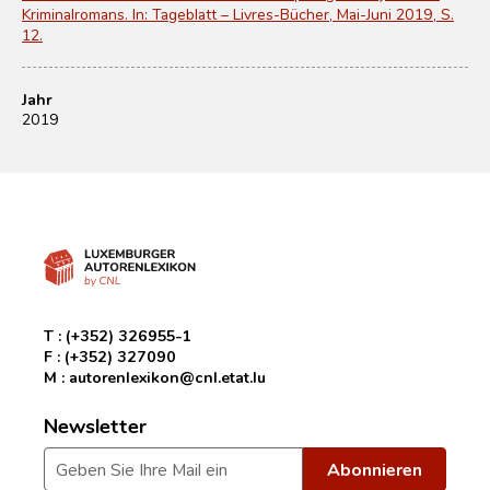
Kriminalromans. In: Tageblatt – Livres-Bücher, Mai-Juni 2019, S.
12.
Jahr
2019
T :
(+352) 326955-1
F :
(+352) 327090
M :
autorenlexikon@cnl.etat.lu
Newsletter