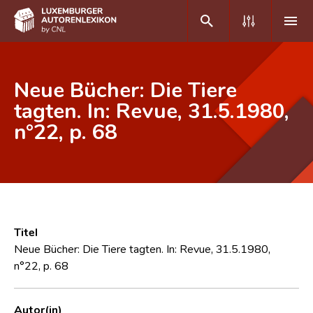
DE
FR
Neue Bücher: Die Tiere
tagten. In: Revue, 31.5.1980,
n°22, p. 68
Home
Autor(inn)en A-Z
Erweiterte Suche
Häufige Fragen und Antworten
Titel
CNL
Neue Bücher: Die Tiere tagten. In: Revue, 31.5.1980,
n°22, p. 68
Forschungsgruppe
Kontakt
Autor(in)