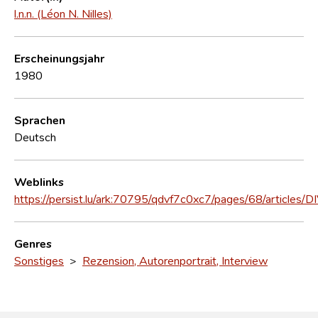
l.n.n. (Léon N. Nilles)
Erscheinungsjahr
1980
Sprachen
Deutsch
Weblinks
https://persist.lu/ark:70795/qdvf7c0xc7/pages/68/articles/
Genres
Sonstiges
>
Rezension, Autorenportrait, Interview