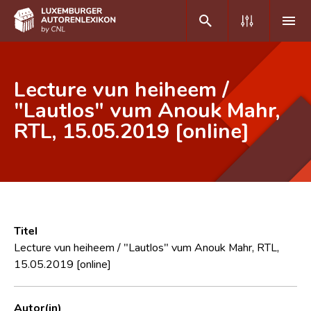
DE
FR
Lecture vun heiheem /
"Lautlos" vum Anouk Mahr,
RTL, 15.05.2019 [online]
Home
Autor(inn)en A-Z
Erweiterte Suche
Häufige Fragen und Antworten
Titel
CNL
Lecture vun heiheem / "Lautlos" vum Anouk Mahr, RTL,
15.05.2019 [online]
Forschungsgruppe
Kontakt
Autor(in)