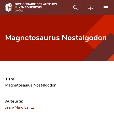
DE
FR
Magnetosaurus Nostalgodon
Accueil
Auteur(e)s A-Z
Recherche avancée
Foire aux questions
Titre
Magnetosaurus Nostalgodon
CNL
Équipe scientifique
Auteur(e)
Jean-Marc Lantz
Contact