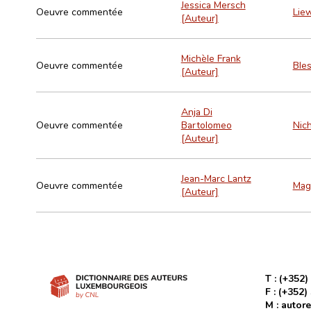
Jessica Mersch
Oeuvre commentée
Lie
[Auteur]
Michèle Frank
Oeuvre commentée
Bles
[Auteur]
Anja Di
Oeuvre commentée
Bartolomeo
Nich
[Auteur]
Jean-Marc Lantz
Oeuvre commentée
Mag
[Auteur]
T :
(+352)
F :
(+352)
M :
autore