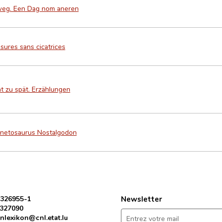
weg. Een Dag nom aneren
sures sans cicatrices
t zu spät. Erzählungen
netosaurus Nostalgodon
 326955-1
Newsletter
 327090
nlexikon@cnl.etat.lu