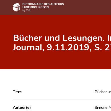
Accueil
Bücher und Lesungen. I
Auteur(e)s A-Z
Journal, 9.11.2019, S. 2
Recherche avancée
Foire aux questions
CNL
Équipe scientifique
Contact
Titre
Bücher un
Auteur(e)
Simone M