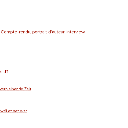
Compte-rendu, portrait d'auteur, interview
>
e
verbleibende Zeit
 wéi et net war