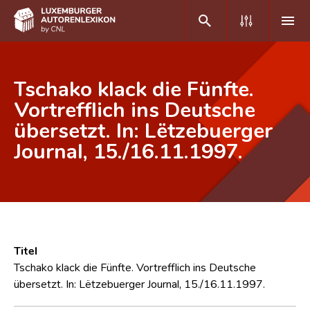
DE
FR
Tschako klack die Fünfte.
Vortrefflich ins Deutsche
übersetzt. In: Lëtzebuerger
Home
Journal, 15./16.11.1997.
Autor(inn)en A-Z
Erweiterte Suche
Häufige Fragen und Antworten
CNL
Titel
Forschungsgruppe
Tschako klack die Fünfte. Vortrefflich ins Deutsche
übersetzt. In: Lëtzebuerger Journal, 15./16.11.1997.
Kontakt