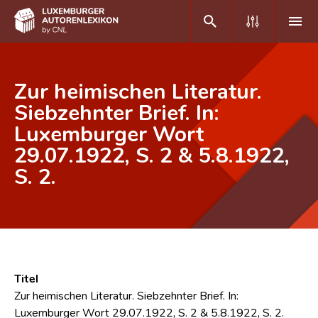
DE
FR
Zur heimischen Literatur.
Siebzehnter Brief. In:
Luxemburger Wort
Home
29.07.1922, S. 2 & 5.8.1922,
Autor(inn)en A-Z
S. 2.
Erweiterte Suche
Häufige Fragen und Antworten
CNL
Forschungsgruppe
Titel
Zur heimischen Literatur. Siebzehnter Brief. In:
Kontakt
Luxemburger Wort 29.07.1922, S. 2 & 5.8.1922, S. 2.