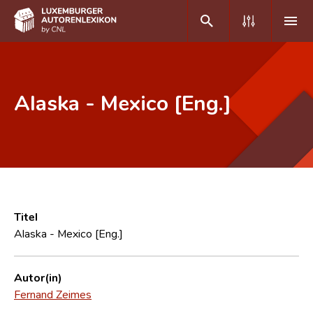
DE
FR
Alaska - Mexico [Eng.]
Home
Autor(inn)en A-Z
Erweiterte Suche
Häufige Fragen und Antworten
Titel
Alaska - Mexico [Eng.]
CNL
Forschungsgruppe
Autor(in)
Fernand Zeimes
Kontakt