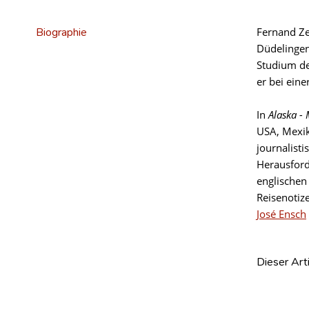
Biographie
Fernand Ze
Düdelingen
Studium de
er bei ein
In
Alaska -
USA, Mexik
journalist
Herausford
englischen
Reisenotiz
José Ensch
Dieser Art