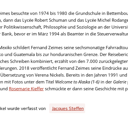
imes besuchte von 1974 bis 1980 die Grundschule in Bettembour
, dann das Lycée Robert Schuman und das Lycée Michel Rodange
r Politikwissenschaft, Philosophie und Soziologie an der Univers
er Bank, bevor er im März 1994 als Beamter in die Steuerverwaltu
 Mexiko
schildert Fernand Zeimes seine sechsmonatige Fahrradtour
o und Guatemala bis zur honduranischen Grenze. Der Reisebericht
isches Schreiben kombiniert, erzählt von den 7.000 zurückgelegt
erungen. 2018 veröffentlicht Fernand Zeimes seine Eindrücke au
 Übersetzung von Verena Nickels. Bereits in den Jahren 1991 und
en mit Fotos unter dem Titel W
elcome to Alaska (1-6)
in der
Galerie
und
Rosemarie Kieffer
schmückte er dann seine Geschichte mit pe
ikel wurde verfasst von
Jacques Steffen