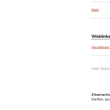
Mehr
Weblink
Vorstellung
VIAF:
9161
Zitiernach
Steffen, Ja