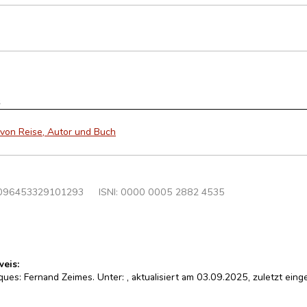
s
 von Reise, Autor und Buch
096453329101293
ISNI: 0000 0005 2882 4535
weis:
cques: Fernand Zeimes. Unter:
, aktualisiert am 03.09.2025, zuletzt ei