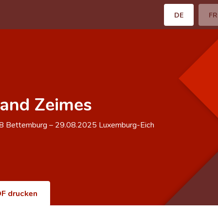
DE
FR
and Zeimes
68
Bettemburg
–
29.08.2025
Luxemburg-Eich
F drucken