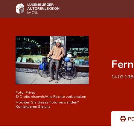
Home
Autor(inn)en A-Z
Erweiterte Suche
Fern
Häufige Fragen und Antworten
14.03.19
CNL
Forschungsgruppe
Foto:
Privat
©
Droits réservés/Alle Rechte vorbehalten
Kontakt
Möchten Sie dieses Foto verwenden?
Kontaktieren Sie uns
PD