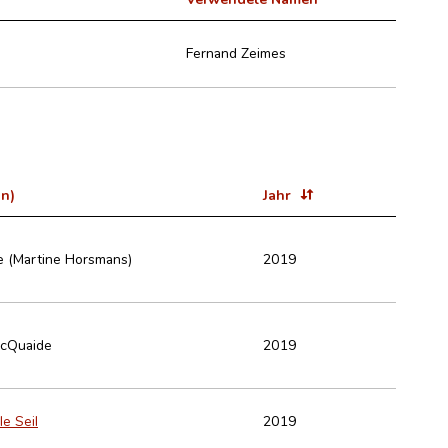
Fernand Zeimes
in)
Jahr
e (Martine Horsmans)
2019
McQuaide
2019
le Seil
2019