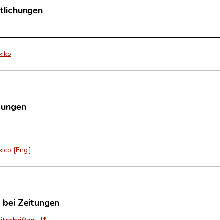
tlichungen
xiko
zungen
xico [Eng.]
t bei Zeitungen
eitschriften