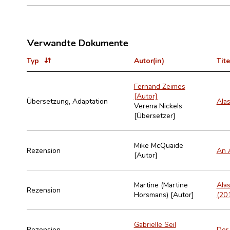
Verwandte Dokumente
Typ
Autor(in)
Tite
Fernand Zeimes
[Autor]
Übersetzung, Adaptation
Alas
Verena Nickels
[Übersetzer]
Mike McQuaide
Rezension
An 
[Autor]
Martine (Martine
Alas
Rezension
Horsmans) [Autor]
(201
Gabrielle Seil
Rezension
Der 