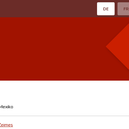
DE
FR
 Mexiko
Zeimes