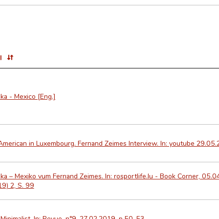
l
ka - Mexico [Eng.]
American in Luxembourg. Fernand Zeimes Interview. In: youtube 29.05
ka – Mexiko vum Fernand Zeimes. In: rosportlife.lu - Book Corner, 05.0
9) 2, S. 99
Minimalist. In: Revue, n°9, 27.02.2019, p.50-53