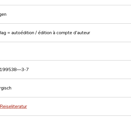
gen
lag = autoédition / édition à compte d'auteur
9199538—3-7
gisch
Reiseliteratur