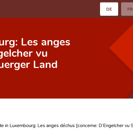
DE
FR
urg: Les anges
gelcher vu
buerger Land
de in Luxembourg: Les anges déchus [concerne: D’Engelcher vu S