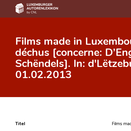
Home
Films made in Luxembo
Autor(inn)en A-Z
déchus [concerne: D’En
Erweiterte Suche
Schëndels]. In: d'Lëtze
Häufige Fragen und Antworten
01.02.2013
CNL
Forschungsgruppe
Kontakt
Titel
Films ma