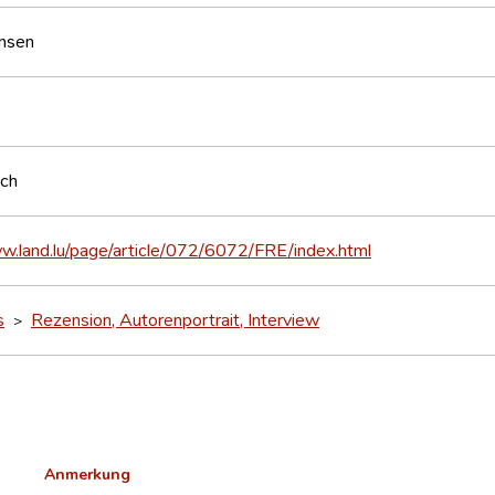
nsen
sch
w.land.lu/page/article/072/6072/FRE/index.html
s
Rezension, Autorenportrait, Interview
>
Anmerkung