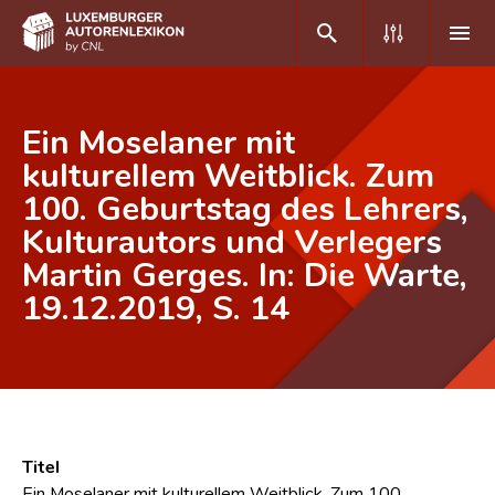
DE
FR
Ein Moselaner mit
kulturellem Weitblick. Zum
100. Geburtstag des Lehrers,
Home
Kulturautors und Verlegers
Autor(inn)en A-Z
Martin Gerges. In: Die Warte,
Erweiterte Suche
19.12.2019, S. 14
Häufige Fragen und Antworten
CNL
Forschungsgruppe
Titel
Kontakt
Ein Moselaner mit kulturellem Weitblick. Zum 100.