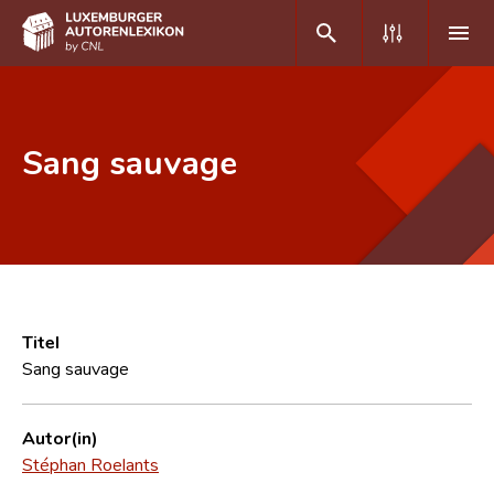
DE
FR
Sang sauvage
Home
Autor(inn)en A-Z
Erweiterte Suche
Häufige Fragen und Antworten
Titel
Sang sauvage
CNL
Forschungsgruppe
Autor(in)
Stéphan Roelants
Kontakt