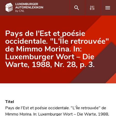
DE
FR
Pays de l'Est et poésie
occidentale. "L'Île retrouvée"
de Mimmo Morina. In:
Home
Luxemburger Wort – Die
Autor(inn)en A-Z
Warte, 1988, Nr. 28, p. 3.
Erweiterte Suche
Häufige Fragen und Antworten
CNL
Forschungsgruppe
Titel
Pays de l'Est et poésie occidentale. "L'Île retrouvée" de
Kontakt
Mimmo Morina. In: Luxemburger Wort – Die Warte, 1988,