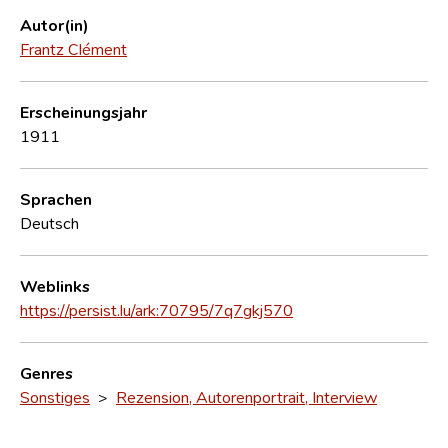
Autor(in)
Frantz Clément
Erscheinungsjahr
1911
Sprachen
Deutsch
Weblinks
https://persist.lu/ark:70795/7q7gkj570
Genres
Sonstiges
>
Rezension, Autorenportrait, Interview