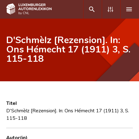
DE
FR
D'Schmèlz [Rezension]. In:
Ons Hémecht 17 (1911) 3, S.
115-118
Home
Autor(inn)en A-Z
Erweiterte Suche
Häufige Fragen und Antworten
Titel
CNL
D'Schmèlz [Rezension]. In: Ons Hémecht 17 (1911) 3, S.
115-118
Forschungsgruppe
Kontakt
Autor(in)