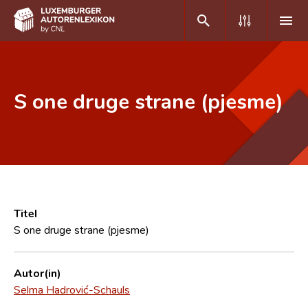
DE
FR
S one druge strane (pjesme)
Home
Autor(inn)en A-Z
Erweiterte Suche
Häufige Fragen und Antworten
Titel
S one druge strane (pjesme)
CNL
Forschungsgruppe
Autor(in)
Selma Hadrović-Schauls
Kontakt