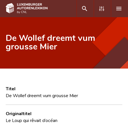
DE
FR
De Wollef dreemt vum
grousse Mier
Home
Autor(inn)en A-Z
Erweiterte Suche
Häufige Fragen und Antworten
Titel
De Wollef dreemt vum grousse Mier
CNL
Forschungsgruppe
Originaltitel
Le Loup qui rêvait d’océan
Kontakt