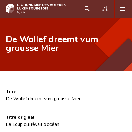
DE
FR
De Wollef dreemt vum
grousse Mier
Accueil
Auteur(e)s A-Z
Recherche avancée
Foire aux questions
Titre
De Wollef dreemt vum grousse Mier
CNL
Équipe scientifique
Titre original
Le Loup qui rêvait d’océan
Contact