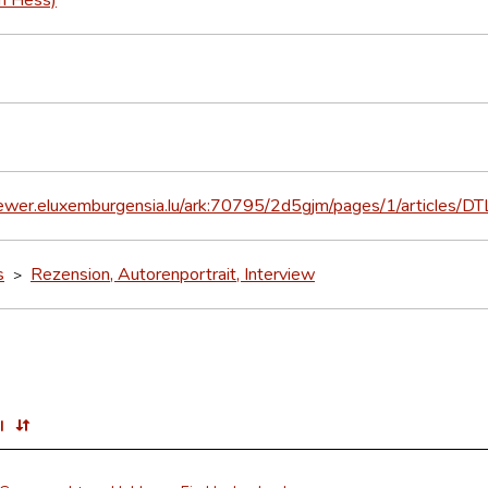
viewer.eluxemburgensia.lu/ark:70795/2d5gjm/pages/1/articles/D
s
Rezension, Autorenportrait, Interview
>
l