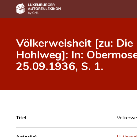
Home
Völkerweisheit [zu: Di
Autor(inn)en A-Z
Hohlweg]: In: Obermose
Erweiterte Suche
25.09.1936, S. 1.
Häufige Fragen und Antworten
CNL
Forschungsgruppe
Kontakt
Titel
Völkerwei
Autor(in)
H. (Jose