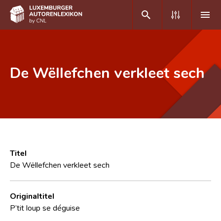
DE
FR
De Wëllefchen verkleet sech
Home
Autor(inn)en A-Z
Erweiterte Suche
Häufige Fragen und Antworten
Titel
De Wëllefchen verkleet sech
CNL
Forschungsgruppe
Originaltitel
P’tit loup se déguise
Kontakt