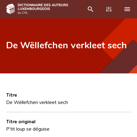
DE
FR
De Wëllefchen verkleet sech
Accueil
Auteur(e)s A-Z
Recherche avancée
Foire aux questions
Titre
De Wëllefchen verkleet sech
CNL
Équipe scientifique
Titre original
P’tit loup se déguise
Contact